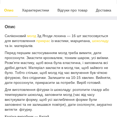
Опис
Характеристики
Відгуки про товар
Доставка
Опис
Силіконовий
молд
3д Ягоди лохина — 16 шт застосовується
для виготовлення
прикрас
із мастики, марципана,
шоколаду
та ін. матеріалів.
Перед першим застосуванням молд треба вимити, дати
просохнути. Змастити крохмалем, тонким шаром, усі виїмки.
Розм'яти мастику, щоб вона була еластична, і заповнила всі
дрібні деталі. Матеріал закласти в молд так, щоб зайвого не
було. Тобто стільки, щоб молд під час вилучення був чіткою
фігуркою, без спіднички. Залишити на 10-15 хвилин. Вийняти,
дати просохнути, прикрасити за потреби. Виріб готовий.
Для виготовлення фігурки із шоколаду: розтопити глазур або
темперувати шоколад, заповнити молд (час від часу
вистукувати форму, щоб усі заглиблення форми були
заповнені та не залишався повітря), дати охолонути, акуратно
витягти фігурку.
Країна-виробник — Китай.