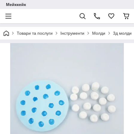
Мейккейк
Товари та послуги
Інструменти
Молди
3д молди