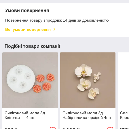
Умови повернення
Повернення товару впродовж 14 днів за домовленістю
Всі умови повернення
Подібні товари компанії
Силіконовий молд 3д
Силіконовий молд 3д
Силі
Квіточки — 4 шт.
Набір гілочка орхідей 4шт
Крок