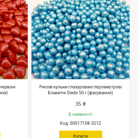
червоні
Рисові кульки глазуровані перламутрові
ння)
Блакитні Slado 50 г (фасування)
35 ₴
В наявності
00017108-3212
Купити