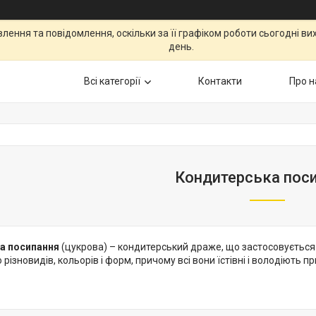
ення та повідомлення, оскільки за її графіком роботи сьогодні в
день.
Всі категорії
Контакти
Про н
Кондитерська пос
а посипання
(цукрова) – кондитерський драже, що застосовується
 різновидів, кольорів і форм, причому всі вони їстівні і володіють 