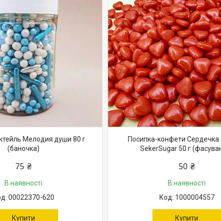
ктейль Мелодия души 80 г
Посипка-конфети Сердечка 
(баночка)
SekerSugar 50 г (фасува
75 ₴
50 ₴
В наявності
В наявності
00022370-620
1000004557
Купити
Купити