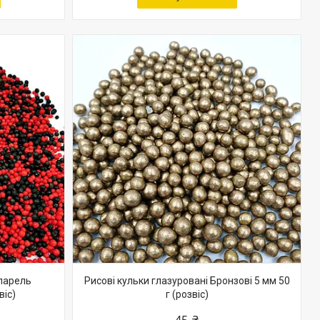
парель
Рисові кульки глазуровані Бронзові 5 мм 50
віс)
г (розвіс)