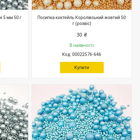
і 5 мм 50 г
Посипка коктейль Королівський жовтий 50
г (розвіс)
30 ₴
В наявності
00022576-646
Купити