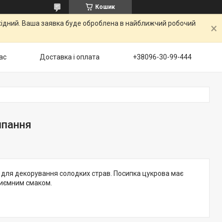
Кошик
ихідний. Ваша заявка буде оброблена в найближчий робочий
ас
Доставка і оплата
+38096-30-99-444
ипання
 для декорування солодких страв. Посипка цукрова має
приємним смаком.