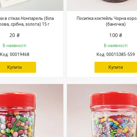
ки в стіках Нонпарель (біла
Посипка коктейль Чорна коро
ова, срібна, золота) 15 г
(баночка)
20 ₴
100 ₴
В наявності
В наявності
00019468
00015385-559
Купити
Купити