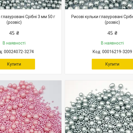
 глазуровані Срібні 3 мм 50 г
Рисові кульки глазуровані Срібн
(розвіс)
(розвіс)
45 ₴
45 ₴
В наявності
В наявності
00024072-3274
00016219-3209
Купити
Купити