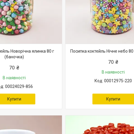
ейль Новорічна ялинка 80 г
Посипка коктейль Нічне небо 80 
(баночка)
70 ₴
70 ₴
В наявності
В наявності
00012975-220
00024029-856
Купити
Купити