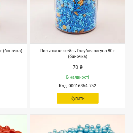
г (баночка)
Посыпка коктейль Голубая лагуна 80 г
(баночка)
70 ₴
В наявності
00016364-752
Купити