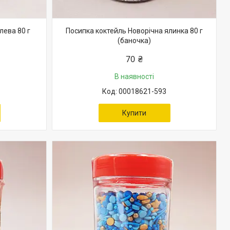
лева 80 г
Посипка коктейль Новорічна ялинка 80 г
(баночка)
70 ₴
В наявності
00018621-593
Купити