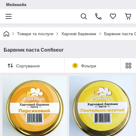
Мейккейк
Товари та послуги
Харчові барвники
Барвник паста C
Барвник паста Confiseur
Сортування
0
Фільтри