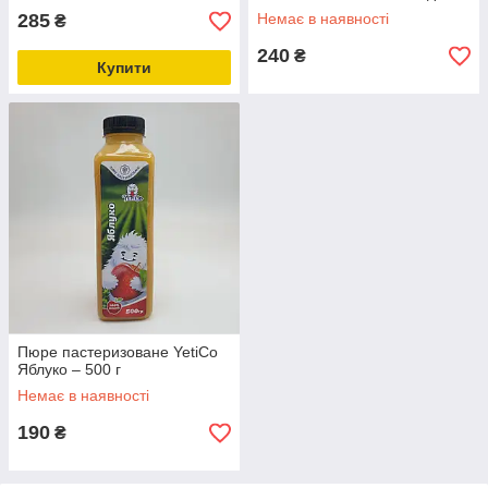
285
Немає в наявності
₴
240
₴
Купити
Пюре пастеризоване YetiCo
Яблуко – 500 г
Немає в наявності
190
₴