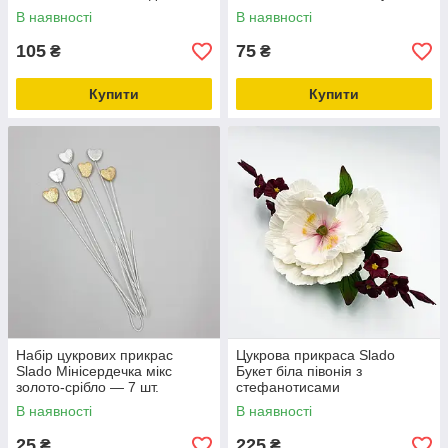
В наявності
В наявності
105
75
₴
₴
Купити
Купити
Набір цукрових прикрас
Цукрова прикраса Slado
Slado Мінісердечка мікс
Букет біла півонія з
золото-срібло — 7 шт.
стефанотисами
В наявності
В наявності
25
225
₴
₴