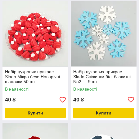
Набір цукрових прикрас
Набір цукрових прикрас
Slado Мікро безе Новорічні
Slado Сніжинки білі-блакитні
шапочки 50 шт
No2 — 9 шт.
В наявності
В наявності
40
40
₴
₴
Купити
Купити