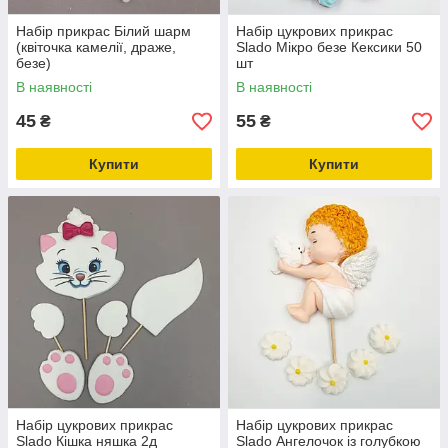
Набір прикрас Білий шарм
Набір цукрових прикрас
(квіточка камелії, драже,
Slado Мікро безе Кексики 50
безе)
шт
В наявності
В наявності
45
55
₴
₴
Купити
Купити
Набір цукрових прикрас
Набір цукрових прикрас
Slado Кішка няшка 2д
Slado Ангелочок із голубкою