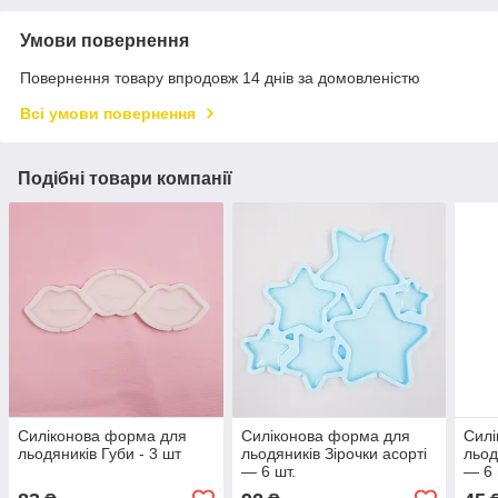
Умови повернення
Повернення товару впродовж 14 днів за домовленістю
Всі умови повернення
Подібні товари компанії
Силіконова форма для
Силіконова форма для
Силі
льодяників Губи - 3 шт
льодяників Зірочки асорті
льод
— 6 шт.
— 6 