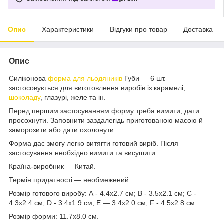
Опис
Характеристики
Відгуки про товар
Доставка
Опис
Силіконова
форма для льодяників
Губи — 6 шт.
застосовується для виготовлення виробів із карамелі,
шоколаду
, глазурі, желе та ін.
Перед першим застосуванням форму треба вимити, дати
просохнути. Заповнити заздалегідь приготованою масою й
заморозити або дати охолонути.
Форма дає змогу легко витягти готовий виріб. Після
застосування необхідно вимити та висушити.
Країна-виробник — Китай.
Термін придатності — необмежений.
Розмір готового виробу: А - 4.4х2.7 см; В - 3.5х2.1 см; С -
4.3х2.4 см; D - 3.4х1.9 см; Е — 3.4х2.0 см; F - 4.5х2.8 см.
Розмір форми: 11.7х8.0 см.