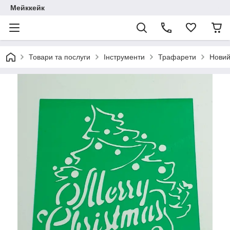
Мейккейк
Товари та послуги
Інструменти
Трафарети
Новий 