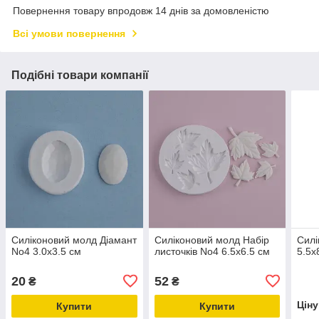
Повернення товару впродовж 14 днів за домовленістю
Всі умови повернення
Подібні товари компанії
Силіконовий молд Діамант
Силіконовий молд Набір
Сил
No4 3.0х3.5 см
листочків No4 6.5х6.5 см
5.5х
20
52
₴
₴
Цін
Купити
Купити