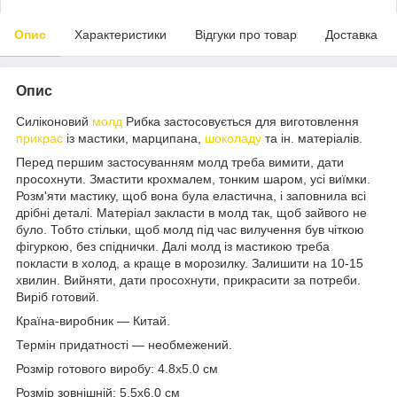
Опис
Характеристики
Відгуки про товар
Доставка
Опис
Силіконовий
молд
Рибка застосовується для виготовлення
прикрас
із мастики, марципана,
шоколаду
та ін. матеріалів.
Перед першим застосуванням молд треба вимити, дати
просохнути. Змастити крохмалем, тонким шаром, усі виїмки.
Розм'яти мастику, щоб вона була еластична, і заповнила всі
дрібні деталі. Матеріал закласти в молд так, щоб зайвого не
було. Тобто стільки, щоб молд під час вилучення був чіткою
фігуркою, без спіднички. Далі молд із мастикою треба
покласти в холод, а краще в морозилку. Залишити на 10-15
хвилин. Вийняти, дати просохнути, прикрасити за потреби.
Виріб готовий.
Країна-виробник — Китай.
Термін придатності — необмежений.
Розмір готового виробу: 4.8х5.0 см
Розмір зовнішній: 5.5х6.0 см