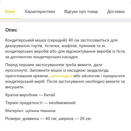
Опис
Характеристики
Відгуки про товар
Доставка
Опис
Кондитерський мішок (середній) 40 см застосовується для
декорування тортів, тістечок, мафінів, пряників та ін.
кондитерських виробів або для відсмоктування виробів із тіста
за допомогою кондитерських насадок.
Перед першим застосуванням треба вимити, дати
просохнути. Заповнити мішок із насадкою заздалегідь
приготованим кремом,
шоколадом
або айсингом і прикрасити
кондитерський виріб. Після застосування необхідно вимити та
висушити.
Країна-виробник — Китай
Термін придатності — необмежений.
Матеріал: щільна тканина.
Розміри: довжина — 40 см; ширина — 26 см.