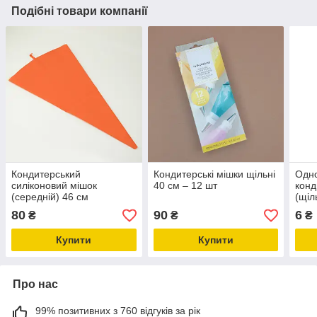
Подібні товари компанії
Кондитерський
Кондитерські мішки щільні
Одн
силіконовий мішок
40 см – 12 шт
конд
(середній) 46 см
(щіл
— 1 
80
90
6
₴
₴
₴
Купити
Купити
Про нас
99% позитивних з 760 відгуків за рік