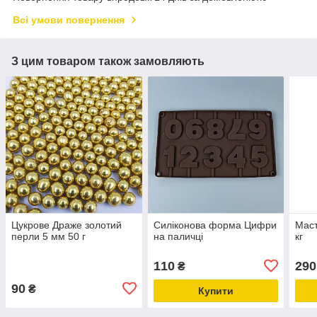
Всі умови повернення
З цим товаром також замовляють
Цукрове Драже золотий
Силіконова форма Цифри
Маст
перли 5 мм 50 г
на паличці
кг
110
290
₴
90
₴
Купити