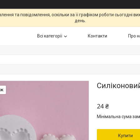
ення та повідомлення, оскільки за її графіком роботи сьогодні в
день.
Всі категорії
Контакти
Про н
Силіконовий
аж
24 ₴
Мінімальна сума зам
Купити