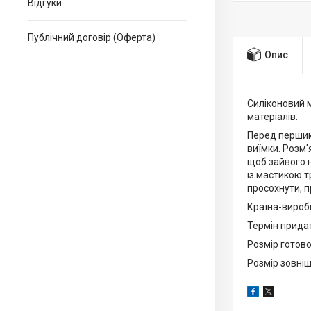
Відгуки
Публічний договір (Оферта)
Опис
Силіконовий 
матеріалів.
Перед першим
виїмки. Розм'
щоб зайвого н
із мастикою т
просохнути, п
Країна-вироб
Термін прида
Розмір готово
Розмір зовнішн