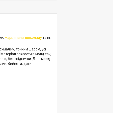
ки,
марципана
,
шоколаду
та ін.
охмалем, тонким шаром, усі
. Матеріал закласти в молд так,
кою, без спіднички. Далі молд
илин. Вийняти, дати