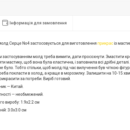
Інформація для замовлення
молд Серце No4 застосовується для виготовлення
прикрас
із масти
 застосуванням молд треба вимити, дати просохнути. Змастити кр
яти мастику, щоб вона була еластична, і заповнила всі дрібні деталі
е було. Тобто стільки, щоб молд під час вилучення був чіткою фігур
реба покласти в холод, а краще в морозилку. Залишити на 10-15 хв
рикрасити за потреби. Виріб готовий.
ник — Китай.
тності — необмежений.
го виробу: 1.9х2.2 см
ій: 3.0х3.0 см