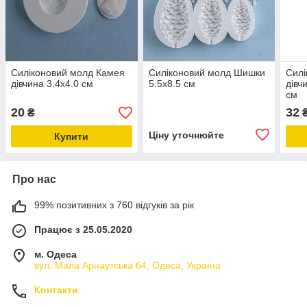
Силіконовий молд Камея
Силіконовий молд Шишки
Силі
дівчина 3.4х4.0 см
5.5х8.5 см
дівч
см
20
32
₴
Ціну уточнюйте
Купити
Про нас
99% позитивних з 760 відгуків за рік
Працює з 25.05.2020
м. Одеса
вул. Мала Арнаутська 64, Одеса, Україна
Контакти