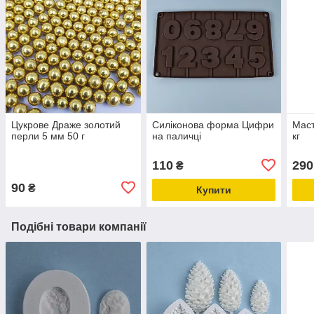
Цукрове Драже золотий
Силіконова форма Цифри
Маст
перли 5 мм 50 г
на паличці
кг
110
290
₴
90
₴
Купити
Подібні товари компанії