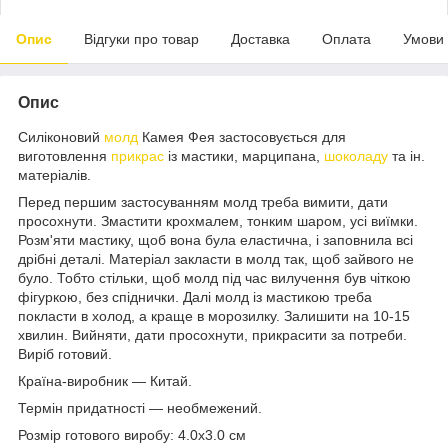
Опис
Відгуки про товар
Доставка
Оплата
Умови
Опис
Силіконовий
молд
Камея Фея застосовується для
виготовлення
прикрас
із мастики, марципана,
шоколаду
та ін.
матеріалів.
Перед першим застосуванням молд треба вимити, дати
просохнути. Змастити крохмалем, тонким шаром, усі виїмки.
Розм'яти мастику, щоб вона була еластична, і заповнила всі
дрібні деталі. Матеріал закласти в молд так, щоб зайвого не
було. Тобто стільки, щоб молд під час вилучення був чіткою
фігуркою, без спіднички. Далі молд із мастикою треба
покласти в холод, а краще в морозилку. Залишити на 10-15
хвилин. Вийняти, дати просохнути, прикрасити за потреби.
Виріб готовий.
Країна-виробник — Китай.
Термін придатності — необмежений.
Розмір готового виробу: 4.0х3.0 см