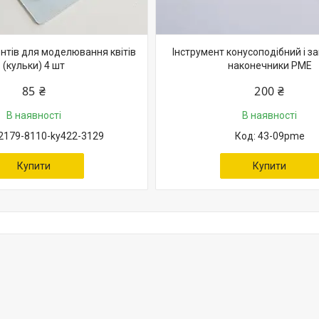
ентів для моделювання квітів
Інструмент конусоподібний і з
(кульки) 4 шт
наконечники PME
85 ₴
200 ₴
В наявності
В наявності
2179-8110-ky422-3129
43-09pme
Купити
Купити