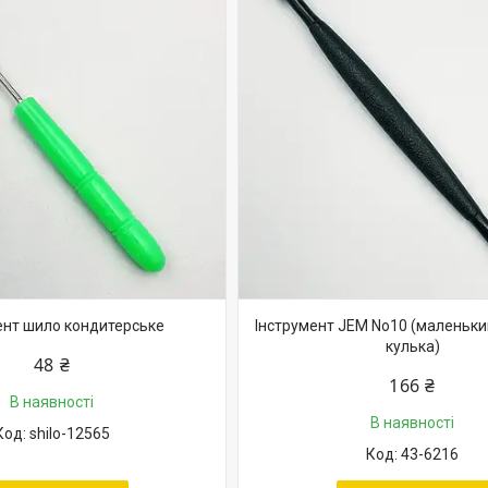
ент шило кондитерське
Інструмент JEM No10 (маленький
кулька)
48 ₴
166 ₴
В наявності
В наявності
shilo-12565
43-6216