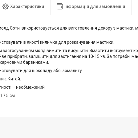
Характеристики
Інформація для замовлення
молд Соти використовується для виготовлення декору з мастики, 
стовувати в якості килимка для розкачування мастики.
 застосуванням молд вимити та висушити. Змастити інструмент кро
йве прибрати, залишити для застигання на 10-15 хв. За потреби, м
харчовими барвниками.
стовувати для шоколаду або ізомальту.
ик: Китай.
тності – необмежений.
х17.5 см