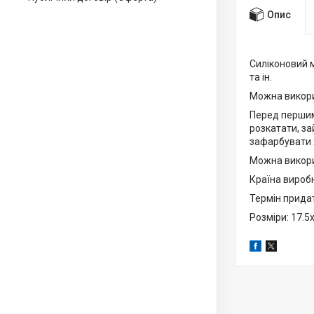
Опис
Силіконовий 
та ін.
Можна викори
Перед першим
розкатати, за
зафарбувати 
Можна викори
Країна виробн
Термін прида
Розміри: 17.5