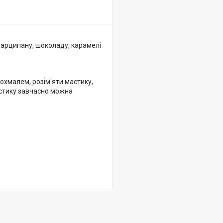
марципану, шоколаду, карамелі
хмалем, розім'яти мастику,
астику завчасно можна