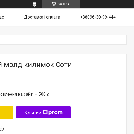
Кошик
ас
Доставка і оплата
+38096-30-99-444
й молд килимок Соти
овлення на сайті — 500 ₴
Купити з