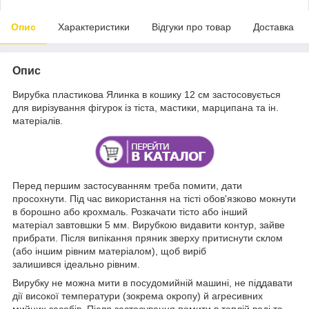
Опис
Характеристики
Відгуки про товар
Доставка
Опис
Вирубка пластикова Ялинка в кошику 12 см застосовується
для вирізування фігурок із тіста, мастики, марципана та ін.
матеріалів.
Перед першим застосуванням треба помити, дати
просохнути. Під час використання на тісті обов'язково мокнути
в борошно або крохмаль. Розкачати тісто або інший
матеріал завтовшки 5 мм. Вирубкою видавити контур, зайве
прибрати. Після випікання пряник зверху притиснути склом
(або іншим рівним матеріалом), щоб виріб
залишився ідеально рівним.
Вирубку не можна мити в посудомийній машині, не піддавати
дії високої температури (зокрема окропу) й агресивних
мийних засобів. Після застосування помити в теплій воді та