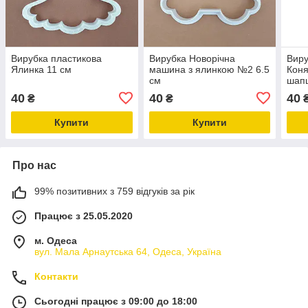
Вирубка пластикова
Вирубка Новорічна
Виру
Ялинка 11 см
машина з ялинкою №2 6.5
Коня
см
шапц
40
40
40
₴
₴
Купити
Купити
Про нас
99% позитивних з 759 відгуків за рік
Працює з 25.05.2020
м. Одеса
вул. Мала Арнаутська 64, Одеса, Україна
Контакти
Сьогодні працює з 09:00 до 18:00