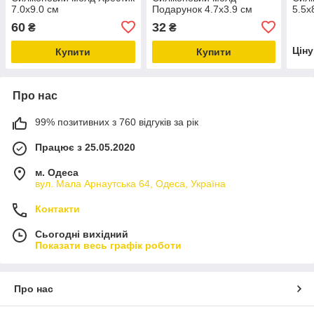
7.0х9.0 см
Подарунок 4.7х3.9 см
5.5х
60
32
₴
₴
Цін
Купити
Купити
Про нас
99% позитивних з 760 відгуків за рік
Працює з 25.05.2020
м. Одеса
вул. Мала Арнаутська 64, Одеса, Україна
Контакти
Сьогодні вихідний
Показати весь графік роботи
Про нас