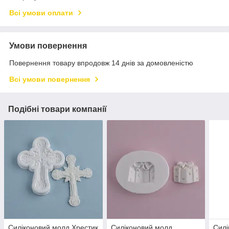
Всі умови оплати
Умови повернення
Повернення товару впродовж 14 днів за домовленістю
Всі умови повернення
Подібні товари компанії
Силіконовий молд Хрестик
Силіконовий молд
Сил