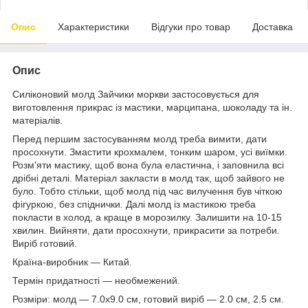
Опис
Характеристики
Відгуки про товар
Доставка
Опис
Силіконовий молд Зайчики моркви застосовується для
виготовлення прикрас із мастики, марципана, шоколаду та ін.
матеріалів.
Перед першим застосуванням молд треба вимити, дати
просохнути. Змастити крохмалем, тонким шаром, усі виїмки.
Розм'яти мастику, щоб вона була еластична, і заповнила всі
дрібні деталі. Матеріал закласти в молд так, щоб зайвого не
було. Тобто стільки, щоб молд під час вилучення був чіткою
фігуркою, без спіднички. Далі молд із мастикою треба
покласти в холод, а краще в морозилку. Залишити на 10-15
хвилин. Вийняти, дати просохнути, прикрасити за потреби.
Виріб готовий.
Країна-виробник — Китай.
Термін придатності — необмежений.
Розміри: молд — 7.0х9.0 см, готовий виріб — 2.0 см, 2.5 см.