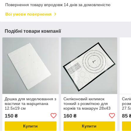
Повернення товару впродовж 14 днів за домовленістю
Всі умови повернення
Подібні товари компанії
Дошка для моделювання з
Силіконовий килимок
Силі
мастики та марципана
тонкий з розміткою для
розм
12.5х19 см
коржів та макарун 28х43
27.5
см
150
160
85
₴
₴
Купити
Купити