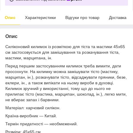
Опис
Характеристики
Відгуки про товар
Доставка
Опис
Силіконовий килимок із розміткою для тіста та мастики 45х65
см застосовується для замішування та розкачування тіста,
мастики, марципана, ін.
Перед першим застосуванням килимок треба вимити, дати
просохнути. На килимку можна замішувати тісто (мастику,
марципан, ін.), розкачувати тісто, відсаджувати пряники, безе,
еклери, ін., а також випікати на ньому вироби в духовці.
Килимок зручний у використанні, тому що до нього не
прилипає тісто (мастика, марципан, шоколад, ін.), легко мити,
не вбирає запах і барвники.
Матеріал: харчовий силікон.
Країна-виробник — Китай.
Термін придатності — необмежений.
Розміри: 45х65 см.