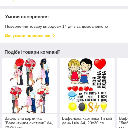
Умови повернення
Повернення товару впродовж 14 днів за домовленістю
Всі умови повернення
Подібні товари компанії
Вафельна картинка
Вафельна картинка Ти мій
Вафе
"Валентинки листівки" А4,
день і ніч А4, 20х30 см
"Люб
20х30 см
см