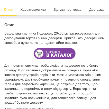
Опис
Характеристики
Відгуки про товар
Доставка
Опис
Вафельна картинка Подорожі
,
20х30 см застосовується для
декорування тортів і різних десертів. Прикрашати десерти цим
способом дуже легко та надзвичайно ошатно.
Для початку картинку треба вирізати під десерт потрібного
розміру. Щоб картинка добре лягла — поверхня торта або
іншого десерту треба вирівняти, можна мастикою або іншим
матеріалом. Далі необхідно покрити поверхню спеціальним
гелем для вафельної картинки, це потрібно для того, щоб
картинка не перенімала плям від десерту. Верх картинки
треба покрити гелем також, це потрібно для того, щоб
картинка була насиченішою, для глянсового блиску, і для
кращої безпеки десерту.
Термін придатності: 10 місяців