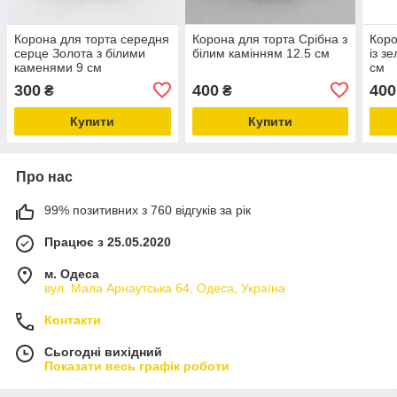
Корона для торта середня
Корона для торта Срібна з
Коро
серце Золота з білими
білим камінням 12.5 см
із з
каменями 9 см
см
300
400
400
₴
₴
Купити
Купити
Про нас
99% позитивних з 760 відгуків за рік
Працює з 25.05.2020
м. Одеса
вул. Мала Арнаутська 64, Одеса, Україна
Контакти
Сьогодні вихідний
Показати весь графік роботи