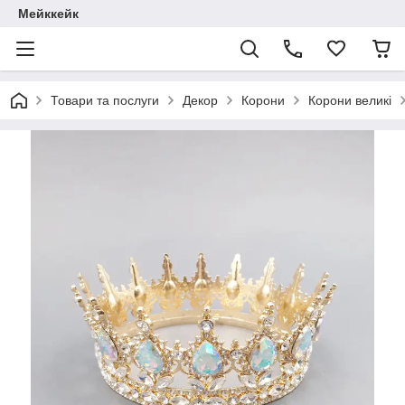
Мейккейк
Товари та послуги
Декор
Корони
Корони великі