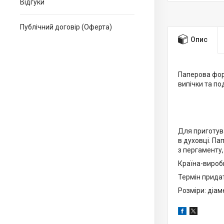
Відгуки
Публічний договір (Оферта)
Опис
Паперова фор
випічки та под
Для приготув
в духовці. П
з пергаменту,
Країна-виробн
Термін прида
Розміри: діаме