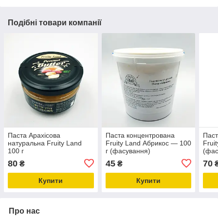
Подібні товари компанії
Паста Арахісова
Паста концентрована
Паст
натуральна Fruity Land
Fruity Land Абрикос — 100
Frui
100 г
г (фасування)
(фас
80
45
70
₴
₴
Купити
Купити
Про нас