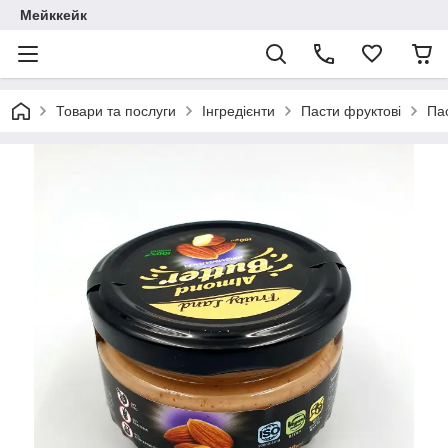
Мейккейк
Товари та послуги
Інгредієнти
Пасти фруктові
Пас