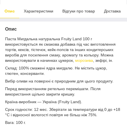
Опис
Характеристики
Відгуки про товар
Доставка
Опис
Паста Мигдальна натуральна Fruity Land 100 г
використовується як смакова добавка під час виготовлення
тортів, кексів, тістечок, кейк-попсів та інших кондитерських
виробів для посилення смаку, аромату та кольору. Можна
використовувати в начинках цукерок,
морозива
, зефірі, ін.
Склад: 100% смажені ядра мигдалю. Не містить цукор,
глютен, консерванти.
Вибір оливи на поверхні є природним для цього продукту.
Перед використанням ретельно перемішати. Після
використання щільно закрити кришку.
Країна-виробник — Україна (Fruity Land).
Срок годности: 12 мес. Зберігати за температури від 0 до +18
°C і відносної вологості повітря не більш ніж 75%.
Вага: 100 г.