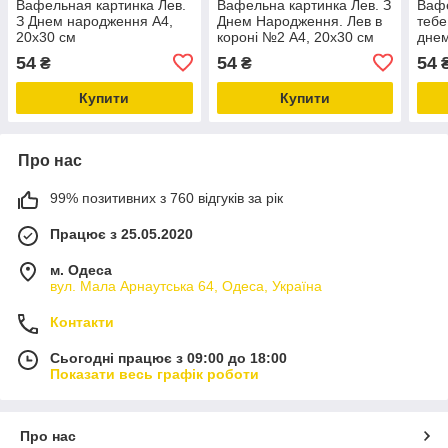
Вафельная картинка Лев.
Вафельна картинка Лев. З
Вафе
З Днем народження А4,
Днем Народження. Лев в
тебе
20х30 см
короні №2 А4, 20х30 см
днем
20х3
54
54
54
₴
₴
Купити
Купити
Про нас
99% позитивних з 760 відгуків за рік
Працює з 25.05.2020
м. Одеса
вул. Мала Арнаутська 64, Одеса, Україна
Контакти
Сьогодні працює з 09:00 до 18:00
Показати весь графік роботи
Про нас