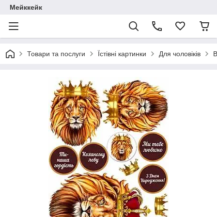
Мейккейк
Товари та послуги
Їстівні картинки
Для чоловіків
В