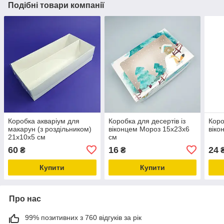
Подібні товари компанії
Коробка акваріум для
Коробка для десертів із
Коро
макарун (з роздільником)
віконцем Мороз 15х23х6
віко
21х10х5 см
см
60
16
24
₴
₴
Купити
Купити
Про нас
99% позитивних з 760 відгуків за рік