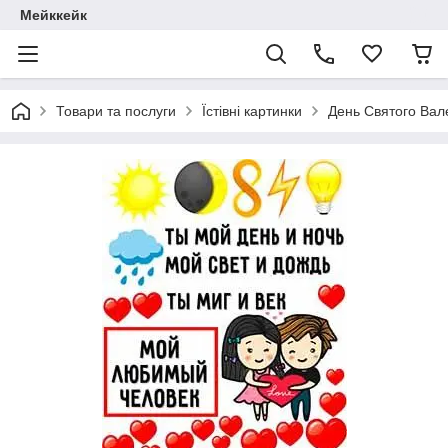
Мейккейк
Товари та послуги
Їстівні картинки
День Святого Вале