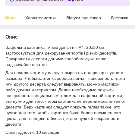
Опис
Характеристики
Відгуки про товар
Доставка
Опис
Вафельна картинка
Ти мій день і ніч А4, 20х30 см
застосовується для декорування тортів і різних десертів.
Прикрашати десерти даними способом дуже легко і
надзвичайно ошатно.
Для начала картинку следует вырезать под десерт нужного
размера. Чтобы картинка хорошо легла - поверхность торта
или другого десерта следует выровнять, можно мастикой
либо другим материалом. Далее необходимо покрыть
поверхность специальным гелем для вафельной картинки,
это нужно для того, чтобы картинка не перенимала пятен от
десерта. Верх картинки следует покрыть гелем также, это
нужно для того, чтобы картинка была более насыщенного
цвета, для глянцевого блеска, и для лучшей сохранности
десерта.
Срок годности: 10 месяцев