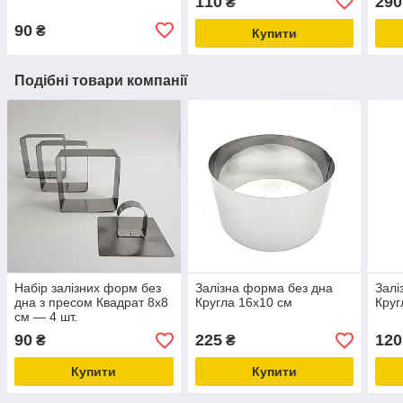
110
290
₴
90
₴
Купити
Подібні товари компанії
Набір залізних форм без
Залізна форма без дна
Залі
дна з пресом Квадрат 8х8
Кругла 16х10 см
Круг
см — 4 шт.
90
225
120
₴
₴
Купити
Купити