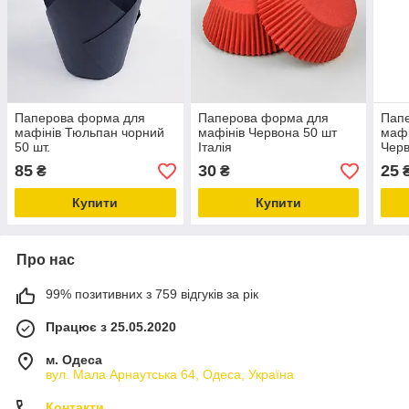
Паперова форма для
Паперова форма для
Папе
мафінів Тюльпан чорний
мафінів Червона 50 шт
мафі
50 шт.
Італія
Черв
85
30
25
₴
₴
Купити
Купити
Про нас
99% позитивних з 759 відгуків за рік
Працює з 25.05.2020
м. Одеса
вул. Мала Арнаутська 64, Одеса, Україна
Контакти