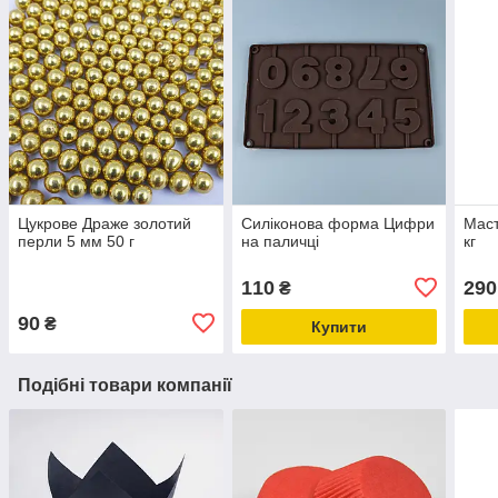
Цукрове Драже золотий
Силіконова форма Цифри
Маст
перли 5 мм 50 г
на паличці
кг
110
290
₴
90
₴
Купити
Подібні товари компанії