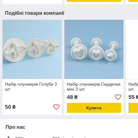
Подібні товари компанії
Набір плунжерів Голуби 3
Набір плунжерів Сердечка
Набі
шт
міні 3 шт.
шт.
48
55
₴
50
₴
Купити
Про нас