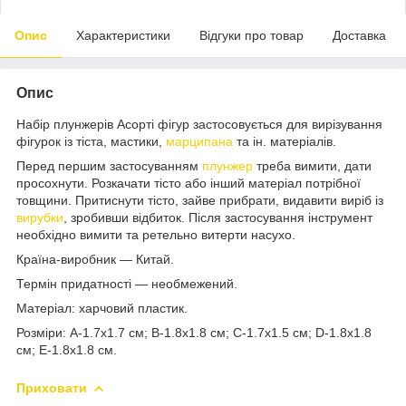
Опис
Характеристики
Відгуки про товар
Доставка
Опис
Набір плунжерів Асорті фігур застосовується для вирізування
фігурок із тіста, мастики,
марципана
та ін. матеріалів.
Перед першим застосуванням
плунжер
треба вимити, дати
просохнути. Розкачати тісто або інший матеріал потрібної
товщини. Притиснути тісто, зайве прибрати, видавити виріб із
вирубки
, зробивши відбиток. Після застосування інструмент
необхідно вимити та ретельно витерти насухо.
Країна-виробник — Китай.
Термін придатності — необмежений.
Матеріал: харчовий пластик.
Розміри: А-1.7х1.7 см; В-1.8х1.8 см; С-1.7х1.5 см; D-1.8х1.8
см; E-1.8х1.8 см.
Приховати