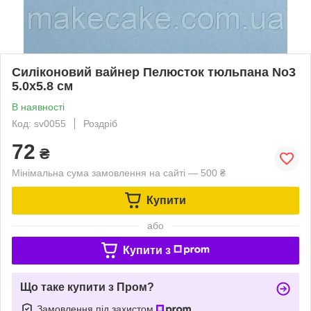
Силіконовий вайнер Пелюсток тюльпана No3
5.0х5.8 см
В наявності
Код: sv0055
Роздріб
72
₴
Мінімальна сума замовлення на сайті — 500 ₴
Купити
або
Купити з
Що таке купити з Пром?
Замовлення під захистом