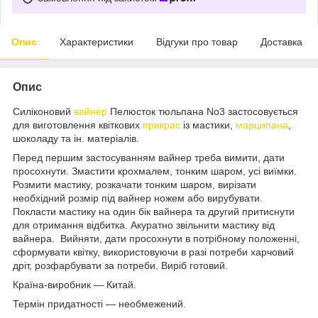
Опис
Характеристики
Відгуки про товар
Доставка
Опис
Силіконовий
вайнер
Пелюсток тюльпана No3 застосовується
для виготовлення квіткових
прикрас
із мастики,
марципана
,
шоколаду та ін. матеріалів.
Перед першим застосуванням вайнер треба вимити, дати
просохнути. Змастити крохмалем, тонким шаром, усі виїмки.
Розмити мастику, розкачати тонким шаром, вирізати
необхідний розмір під вайнер ножем або вирубувати.
Покласти мастику на один бік вайнера та другий притиснути
для отримання відбитка. Акуратно звільнити мастику від
вайнера. Вийняти, дати просохнути в потрібному положенні,
сформувати квітку, використовуючи в разі потреби харчовий
дріт, розфарбувати за потреби. Виріб готовий.
Країна-виробник — Китай.
Термін придатності — необмежений.