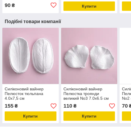
90
₴
Купити
Подібні товари компанії
Силіконовий вайнер
Силіконовий вайнер
Силі
Пелюсток тюльпана
Пелюстка троянди
Пелю
4.0х7,5 см
великий No3 7.0х6.5 см
No2 
155
110
70
₴
₴
Купити
Купити