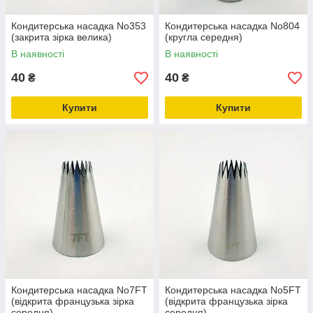
Кондитерська насадка No353
Кондитерська насадка No804
(закрита зірка велика)
(кругла середня)
В наявності
В наявності
40
40
₴
₴
Купити
Купити
Кондитерська насадка No7FT
Кондитерська насадка No5FT
(відкрита французька зірка
(відкрита французька зірка
середня)
середня)