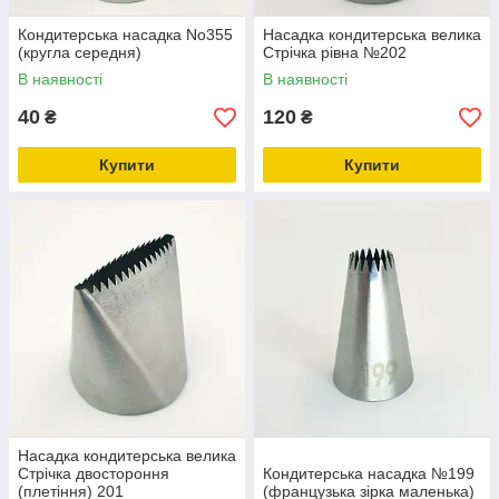
Кондитерська насадка No355
Насадка кондитерська велика
(кругла середня)
Стрічка рівна №202
В наявності
В наявності
40
120
₴
₴
Купити
Купити
Насадка кондитерська велика
Стрічка двостороння
Кондитерська насадка №199
(плетіння) 201
(французька зірка маленька)