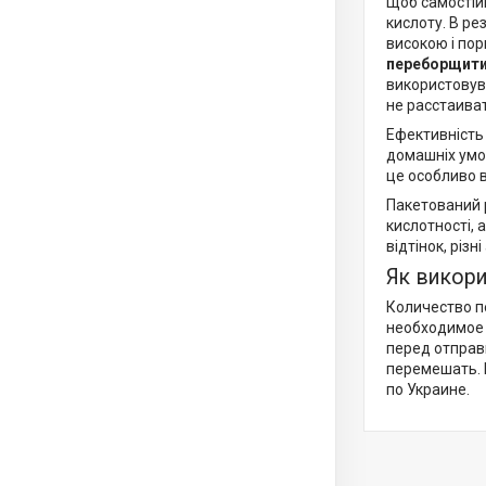
Щоб самостій
кислоту. В ре
високою і пор
переборщит
використовува
не расстаиват
Ефективність 
домашніх умов
це особливо в
Пакетований р
кислотності, 
відтінок, різ
Як викор
Количество п
необходимое 
перед отправк
перемешать. 
по Украине.