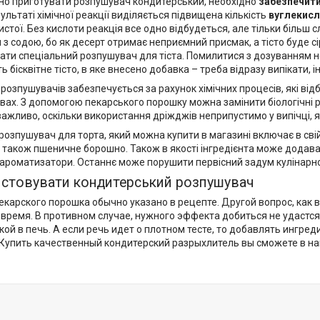
но приготувати розпушувач кондитерський, необхідно
забезпечит
зультаті хімічної реакції виділяється підвищена кількість
вуглекисл
истої. Без кислоти реакція все одно відбудеться, але тільки біль
и
з содою, бо як десерт отримає неприємний присмак, а тісто буде с
ти спеціальний розпушувач для тіста. Помилитися з дозуванням не
ь бісквітне тісто, в яке внесено добавка – треба відразу випікати, 
розпушувачів забезпечується за рахунок хімічних процесів, які від
ах. З допомогою пекарського порошку можна замінити біологічні роз
ажливо, оскільки використання дріжджів неприпустимо у випічці, 
озпушувач для торта, який можна купити в магазині включає в свій
а також пшеничне борошно. Також в якості інгредієнта може додав
ні ароматизатори. Останнє може порушити первісний задум кулінарно
истовувати кондитерський розпушувач
екарского порошка обычно указано в рецепте. Другой вопрос, как 
время. В противном случае, нужного эффекта добиться не удастся.
ой в печь. А если речь идет о плотном тесте, то добавлять ингред
Купить качественный кондитерский разрыхлитель вы сможете в на