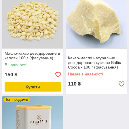
Масло-какао дезодороване в
каплях 100 г (фасування)
Какао-масло натуральне
дезодороване кускове Baltic
В наявності
Cocoa - 100 г (фасування)
150
Немає в наявності
₴
110
₴
Купити
Топ продажів