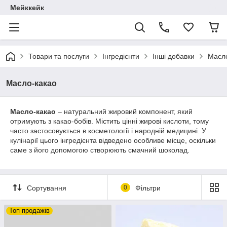
Мейккейк
Товари та послуги
Інгредієнти
Інші добавки
Масл
Масло-какао
Масло-какао
– натуральний жировий компонент, який
отримують з какао-бобів. Містить цінні жирові кислоти, тому
часто застосовується в косметології і народній медицині. У
кулінарії цього інгредієнта відведено особливе місце, оскільки
саме з його допомогою створюють смачний шоколад.
Сортування
0
Фільтри
Топ продажів