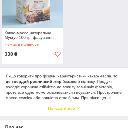
Какао-масло натуральне
Mycryo 100 гр, фасування
Немає в наявності
330
₴
Якщо говорити про фізичні характеристики какао-масла, то
це твердий рослинний жир
бежевого відтінку. Продукт
володіє хорошою стійкістю до впливу зовнішніх факторів,
проте все одно може окислюватися і псуватися. Прострочене
масло «сивіє» або повністю стає білим. При підвищенні
температури масло розм'якшується, на смак залишається
Показати все
приємним.
В кондитерском деле какао-масло ценится очень высоко,
причем с его помощью можно изготовить не только шоколад,
Про нас
но также кремы, пироги, торты, печенья и даже напитки! А