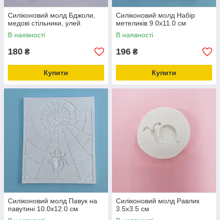
Силіконовий молд Бджоли,
Силіконовий молд Набір
медові стільники, улей
метеликів 9.0х11.0 см
В наявності
В наявності
180
196
₴
₴
Купити
Купити
Силіконовий молд Павук на
Силіконовий молд Равлик
павутині 10.0х12.0 см
3.5х3.5 см