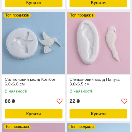
Купити
Купити
Топ продажів
Топ продажів
Силіконовий молд Колібрі
Силіконовий молд Папуга
6.0х6.0 см
3.0х6.5 см
В наявності
В наявності
86
22
₴
₴
Купити
Купити
Топ продажів
Топ продажів