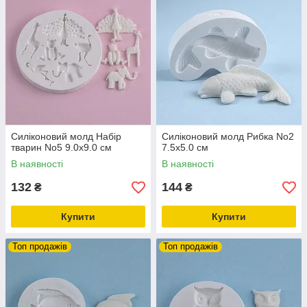
Силіконовий молд Набір
Силіконовий молд Рибка No2
тварин No5 9.0х9.0 см
7.5х5.0 см
В наявності
В наявності
132
144
₴
₴
Купити
Купити
Топ продажів
Топ продажів