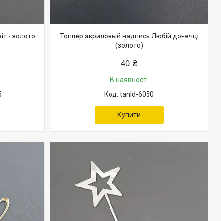
іт - золото
Топпер акриловый надпись Любій донечці
(золото)
40 ₴
В наявності
5
tanld-6050
Купити