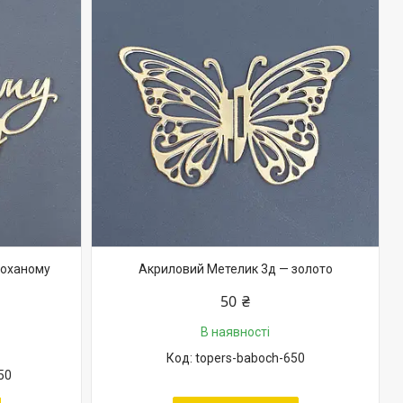
Коханому
Акриловий Метелик 3д — золото
50 ₴
В наявності
topers-baboch-650
50