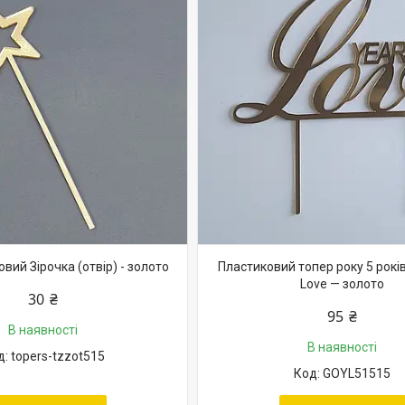
вий Зірочка (отвір) - золото
Пластиковий топер року 5 років
Love — золото
30 ₴
95 ₴
В наявності
В наявності
topers-tzzot515
GOYL51515