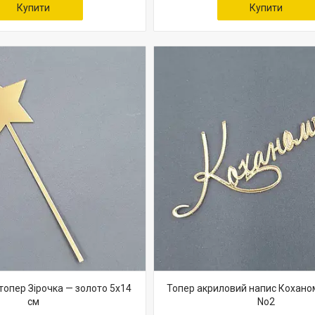
Купити
Купити
топер Зірочка — золото 5х14
Топер акриловий напис Коханом
см
No2