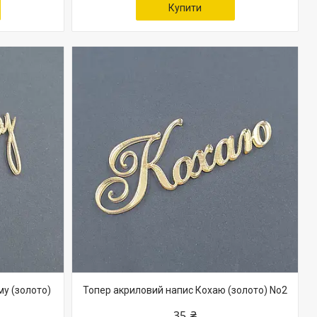
Купити
у (золото)
Топер акриловий напис Кохаю (золото) No2
35 ₴