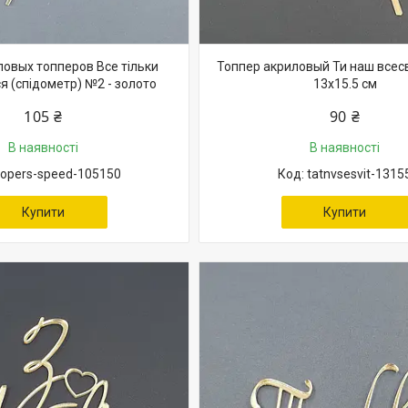
ловых топперов Все тільки
Топпер акриловый Ти наш всесв
я (спідометр) №2 - золото
13х15.5 см
105 ₴
90 ₴
В наявності
В наявності
topers-speed-105150
tatnvsesvit-1315
Купити
Купити