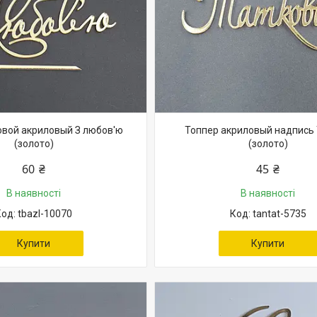
овой акриловый З любов'ю
Топпер акриловый надпись 
(золото)
(золото)
60 ₴
45 ₴
В наявності
В наявності
tbazl-10070
tantat-5735
Купити
Купити