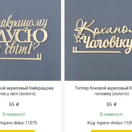
вой акриловый Найкращому
Топпер боковой акриловый 
сю у світі (золото)
чоловіку (золото)
65 ₴
65 ₴
В наявності
В наявності
topers-didus-11075
topers-cholov-110