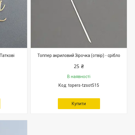
Таткові
Топпер акриловий Зірочка (отвір) - срібло
25 ₴
В наявності
topers-tzsot515
Купити