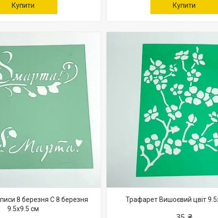
Купити
Купити
писи 8 березня С 8 березня
Трафарет Вишоєвий цвіт 9.5
9.5х9.5 см
35 ₴