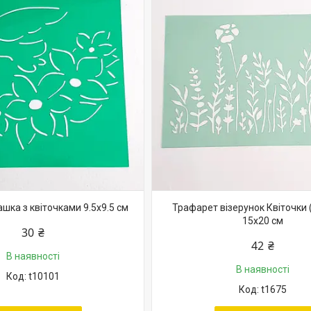
шка з квіточками 9.5х9.5 см
Трафарет візерунок Квіточки 
15х20 см
30 ₴
42 ₴
В наявності
В наявності
t10101
t1675