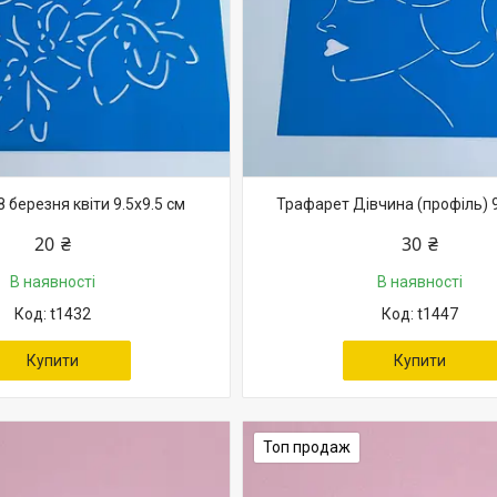
 березня квіти 9.5х9.5 см
Трафарет Дівчина (профіль) 9
20 ₴
30 ₴
В наявності
В наявності
t1432
t1447
Купити
Купити
Топ продаж