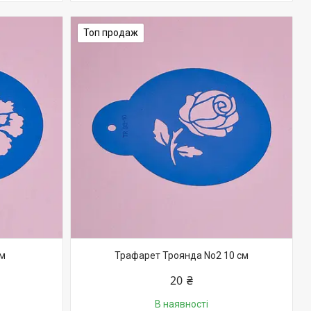
Топ продаж
см
Трафарет Троянда No2 10 см
20 ₴
В наявності