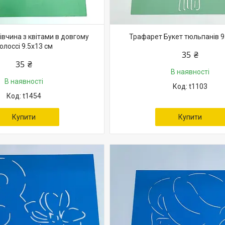
вчина з квітами в довгому
Трафарет Букет тюльпанів 9
олоссі 9.5х13 см
35 ₴
35 ₴
В наявності
В наявності
t1103
t1454
Купити
Купити