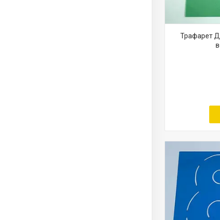
Трафарет Ді
в